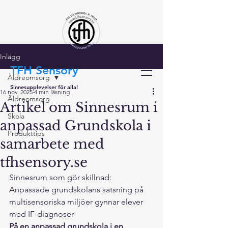
Inlägg
TFH Sensory
Äldreomsorg
Sinnesupplevelser för alla!
16 nov. 2025
4 min läsning
Äldreomsorg
Artikel om Sinnesrum i
Skola
anpassad Grundskola i
Produkttips
samarbete med
tfhsensory.se
Sinnesrum som gör skillnad: 
Anpassade grundskolans satsning på 
multisensoriska miljöer gynnar elever 
med IF-diagnoser
På en anpassad grundskola i en 