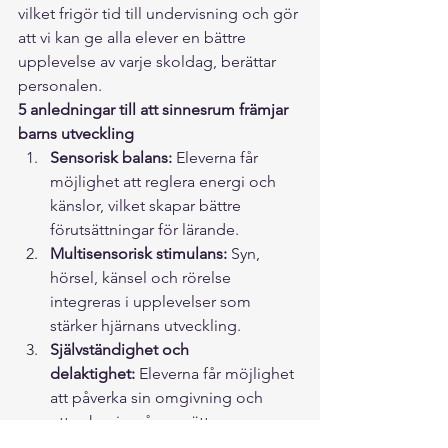
vilket frigör tid till undervisning och gör 
att vi kan ge alla elever en bättre 
upplevelse av varje skoldag, berättar 
personalen.
5 anledningar till att sinnesrum främjar 
barns utveckling
Sensorisk balans:
 Eleverna får 
möjlighet att reglera energi och 
känslor, vilket skapar bättre 
förutsättningar för lärande.
Multisensorisk stimulans:
 Syn, 
hörsel, känsel och rörelse 
integreras i upplevelser som 
stärker hjärnans utveckling.
Självständighet och 
delaktighet:
 Eleverna får möjlighet 
att påverka sin omgivning och 
uttrycka sig på nya sätt.
Stressreducering:
 Miljön erbjuder 