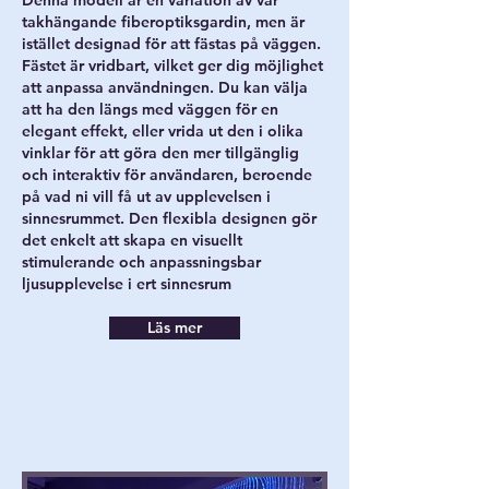
Denna modell är en variation av vår
takhängande fiberoptiksgardin, men är
istället designad för att fästas på väggen.
Fästet är vridbart, vilket ger dig möjlighet
att anpassa användningen. Du kan välja
att ha den längs med väggen för en
elegant effekt, eller vrida ut den i olika
vinklar för att göra den mer tillgänglig
och interaktiv för användaren, beroende
på vad ni vill få ut av upplevelsen i
sinnesrummet. Den flexibla designen gör
det enkelt att skapa en visuellt
stimulerande och anpassningsbar
ljusupplevelse i ert sinnesrum
Läs mer