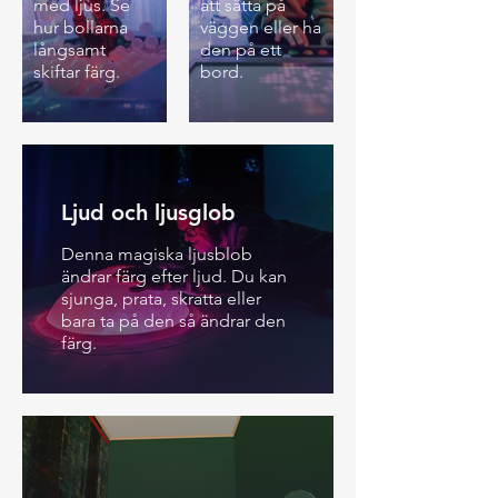
med ljus. Se
att sätta på
hur bollarna
väggen eller ha
långsamt
den på ett
skiftar färg.
bord.
Ljud och ljusglob
Denna magiska ljusblob
ändrar färg efter ljud. Du kan
sjunga, prata, skratta eller
bara ta på den så ändrar den
färg.