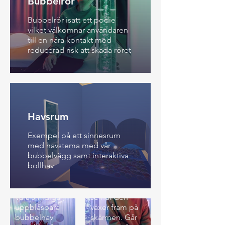
Bubbelrör
Bubbelrör isatt ett podie
vilket välkomnar användaren
till en nära kontakt med
reducerad risk att skada röret
Pixels
Havsrum
En rolig
Exempel på ett sinnesrum
interaktiv
med havstema med vår
produkt där du
bubbelvägg samt interaktiva
kan bygga
Uppblåstbart
bollhav
olika mönster
bollhav
av pixlar. Håll in
på en färg och
Våra smidiga
se hur den
uppblåsbara
växer fram på
bubbelhav
skärmen. Går