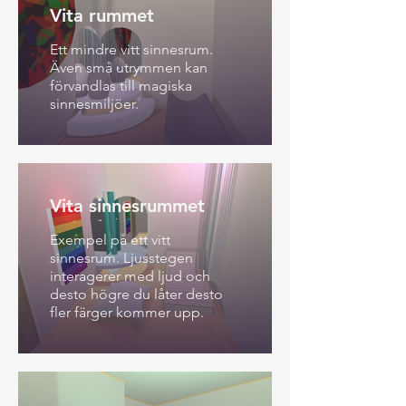
Vita rummet
Ett mindre vitt sinnesrum.
Även små utrymmen kan
förvandlas till magiska
sinnesmiljöer.
Vita sinnesrummet
Exempel på ett vitt
sinnesrum. Ljusstegen
interagerer med ljud och
desto högre du låter desto
fler färger kommer upp.