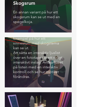
Skogsrum
En annan variant på hur ett
skogsrum kan se ut med en
spegelkoja.
Skogsrum
Exempel på hur ett
sinnesrum med skogstema
kan se ut.
Att sätta en interaktiv ljuslist
över en fototapet är ett roligt
interaktivt inslag. Ändra ljuset
på listen med en interaktiv
kontroll och se hur motivet
förändras.