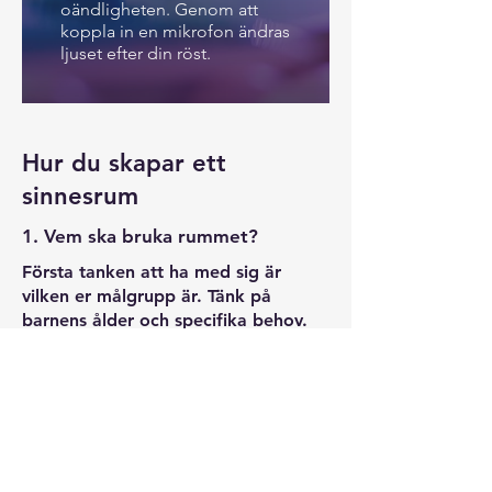
oändligheten. Genom att
koppla in en mikrofon ändras
ljuset efter din röst.
Hur du skapar ett
sinnesrum
1. Vem ska bruka rummet?
Första tanken att ha med sig är
vilken er målgrupp är. Tänk på
barnens ålder och specifika behov.
Om ni har barn med olika behov är
det ingen fara – vi hjälper er att
anpassa rummet så att det fungerar
för alla.
Behöver ni ett rum för barn som
behöver lugna ner sig eller ett rum
som hjälper dem att bli mer aktiva?