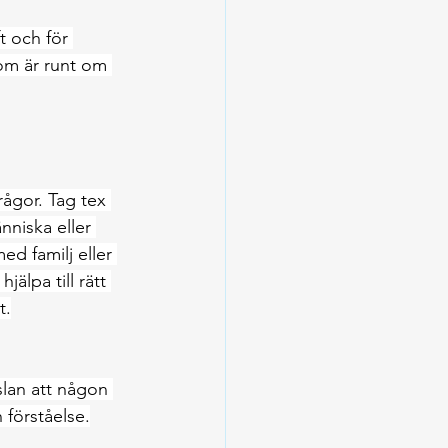
t och för 
som är runt om 
ågor. Tag tex 
nniska eller 
d familj eller 
älpa till rätt 
t.
slan att någon 
 förståelse.