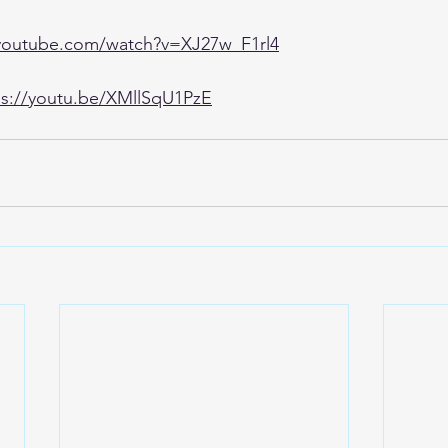
youtube.com/watch?v=XJ27w_F1rl4
ps://youtu.be/XMllSqU1PzE