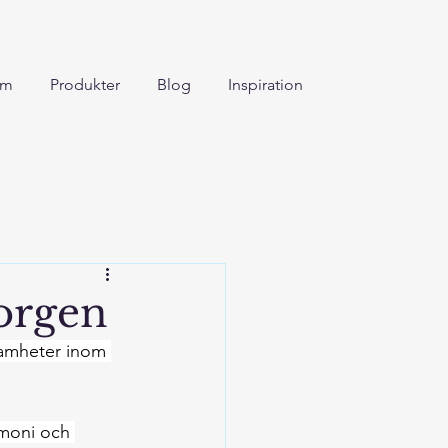
um
Produkter
Blog
Inspiration
orgen
samheter inom 
rmoni och 