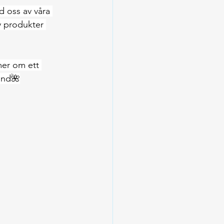
 oss av våra 
v produkter 
mer om ett 
tund🌺