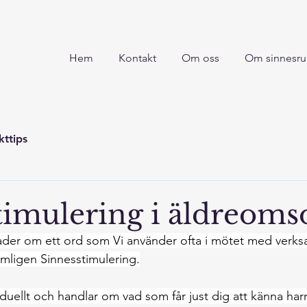
Hem
Kontakt
Om oss
Om sinnesr
kttips
timulering i äldreoms
a rader om ett ord som Vi använder ofta i mötet med verk
mligen Sinnesstimulering.
viduellt och handlar om vad som får just dig att känna ha