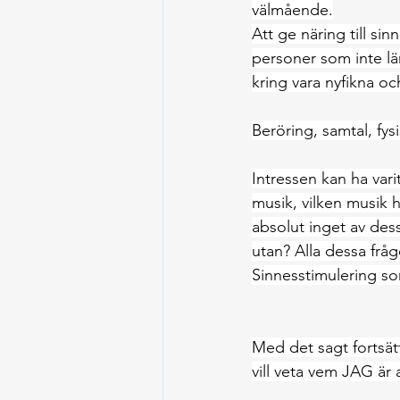
välmående.
Att ge näring till si
personer som inte län
kring vara nyfikna o
Beröring, samtal, fys
Intressen kan ha var
musik, vilken musik h
absolut inget av dess
utan? Alla dessa fråg
Sinnesstimulering som
Med det sagt fortsätt
vill veta vem JAG är