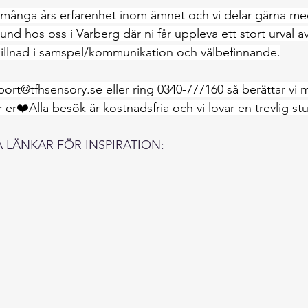
 många års erfarenhet inom ämnet och vi delar gärna med
tund hos oss i Varberg där ni får uppleva ett stort urval a
killnad i samspel/kommunikation och välbefinnande.
port@tfhsensory.se
 eller ring 0340-777160 så berättar vi 
er❤️Alla besök är kostnadsfria och vi lovar en trevlig s
 LÄNKAR FÖR INSPIRATION: