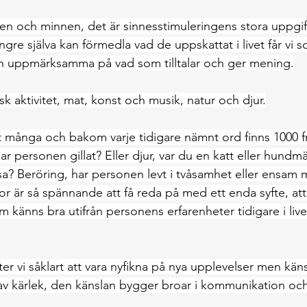
nnen och minnen, det är sinnesstimuleringens stora uppgif
gre själva kan förmedla vad de uppskattat i livet får vi 
ch uppmärksamma på vad som tilltalar och ger mening.
isk aktivitet, mat, konst och musik, natur och djur.
it många och bakom varje tidigare nämnt ord finns 1000 fr
ar personen gillat? Eller djur, var du en katt eller hundmä
a? Beröring, har personen levt i tvåsamhet eller ensam me
or är så spännande att få reda på med ett enda syfte, att hj
 känns bra utifrån personens erfarenheter tidigare i live
er vi såklart att vara nyfikna på nya upplevelser men kän
 av kärlek, den känslan bygger broar i kommunikation och