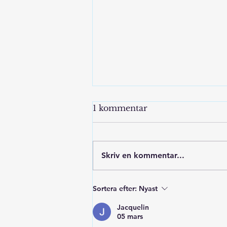
1 kommentar
Skriv en kommentar...
Inspirationsföreläsning
Sortera efter:
Nyast
om Sinnesstimulering
inom äldreomsorg samt
Jacquelin
05 mars
produktvisning.